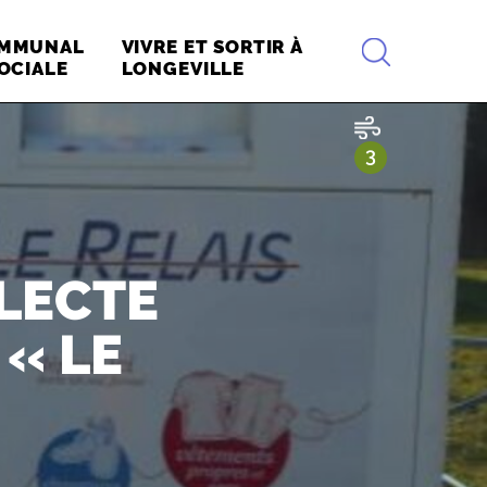
RECHERCHE
OMMUNAL
VIVRE ET SORTIR À
OCIALE
LONGEVILLE
QUALITÉ 
3
SUR 10
LECTE
 « LE