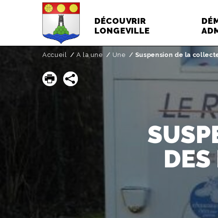
DÉCOUVRIR
DÉ
LONGEVILLE
ADM
Accueil
A la une
Page active :
Une
Suspension de la collecte
SUSP
DES 