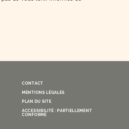
CONTACT
Fac
Ins
You
Lin
X
MENTIONS LÉGALES
PLAN DU SITE
ACCESSIBILITÉ : PARTIELLEMENT
CONFORME