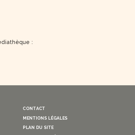
édiathèque :
CONTACT
Fac
Ins
You
Lin
X
MENTIONS LÉGALES
PLAN DU SITE