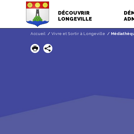
DÉCOUVRIR
DÉ
LONGEVILLE
ADM
Accueil
Vivre et Sortir à Longeville
Page active 
Médiathèq