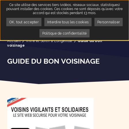
Ce site utilise des services tiers (vidéos, réseaux sociaux, statistiques)
pouvant installer des cookies. Ces cookies ne sont déposés qu’avec votre
accord qui est stockés pendant 13 mois.
OK, tout accepter
Interdire tous les cookies
Personnaliser
Politique de confidentialité
Accueil
Vivre et Sortir à Longeville
Page active :
Guide du bon
voisinage
GUIDE DU BON VOISINAGE