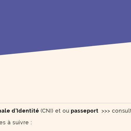
nale d'Identité
(CNI) et ou
passeport
>>> consul
s à suivre :