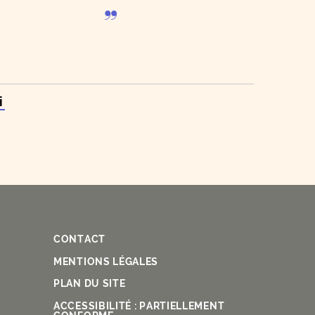
i
CONTACT
Fac
Ins
You
Lin
X
MENTIONS LÉGALES
PLAN DU SITE
ACCESSIBILITÉ : PARTIELLEMENT