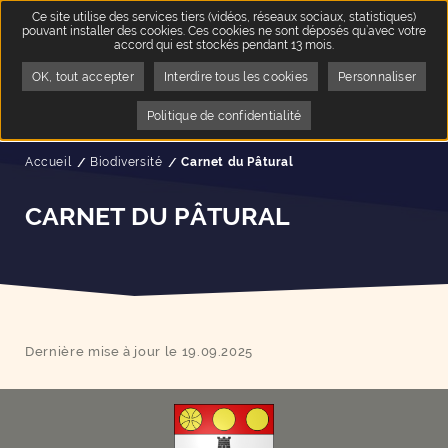
Ce site utilise des services tiers (vidéos, réseaux sociaux, statistiques)
pouvant installer des cookies. Ces cookies ne sont déposés qu’avec votre
accord qui est stockés pendant 13 mois.
OK, tout accepter
Interdire tous les cookies
Personnaliser
Politique de confidentialité
Accueil
Biodiversité
Page active :
Carnet du Pâtural
CARNET DU PÂTURAL
Dernière mise à jour le 19.09.2025
F
I
Y
Li
X